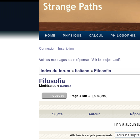
HOME
PHYSIQUE
CALCUL
PHILOSOPHIE
Connexion
Inscription
Voir les messages sans réponse
|
Voir les sujets actifs
Index du forum
»
Italiano
»
Filosofia
Filosofia
Modérateur:
xantox
Page
1
sur
1
[ 0 sujets ]
Sujets
Auteur
Répo
Il n’y a aucun 
Afficher les sujets précédents: