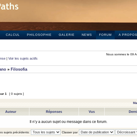
CALCUL
PHILOSOPHIE
GALERIE
NEWS
FORUM
A PROPO
Nous sommes le 09 A
onse
|
Voir les sujets actifs
iano
»
Filosofia
sur
1
[ 0 sujets ]
Ma
Auteur
Réponses
Vus
Dern
Il n’y a aucun sujet ou message dans ce forum.
les sujets précédents:
Classer par