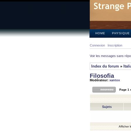
HOME
PHYSIQUE
Connexion
Inscription
Voir les messages sans rép
Index du forum
»
Ital
Filosofia
Modérateur:
xantox
Page
1
Sujets
Afficher 