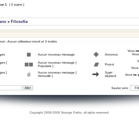
sur
1
[ 0 sujets ]
iano
»
Filosofia
um : Aucun utilisateur inscrit et 3 invités
Vous
ne
Vou
ges
Aucun nouveau message
Annonce
ges [
Aucun nouveau message [
Post-it
Populaire ]
Vou
ges [
Aucun nouveau message [
Sujet
Vous
ne 
Verrouillé ]
déplacé
Sauter vers:
Copyright 2006-2008 Strange Paths, all rights reserved.