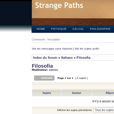
HOME
PHYSIQUE
CALCUL
PHILOSOPHIE
Connexion
Inscription
Voir les messages sans réponse
|
Voir les sujets actifs
Index du forum
»
Italiano
»
Filosofia
Filosofia
Modérateur:
xantox
Page
1
sur
1
[ 0 sujets ]
Sujets
Auteur
Répo
Il n’y a aucun 
Afficher les sujets précédents: