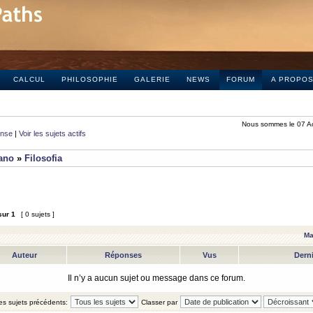
CALCUL
PHILOSOPHIE
GALERIE
NEWS
FORUM
A PROPO
Nous sommes le 07 A
onse
|
Voir les sujets actifs
iano
»
Filosofia
sur
1
[ 0 sujets ]
Ma
Auteur
Réponses
Vus
Dern
Il n’y a aucun sujet ou message dans ce forum.
les sujets précédents:
Classer par