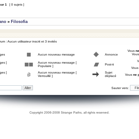
sur
1
[ 0 sujets ]
iano
»
Filosofia
um : Aucun utilisateur inscrit et 3 invités
Vous
ne
Vou
ges
Aucun nouveau message
Annonce
ges [
Aucun nouveau message [
Post-it
Populaire ]
Vou
ges [
Aucun nouveau message [
Sujet
Vous
ne 
Verrouillé ]
déplacé
Sauter vers:
Copyright 2006-2008 Strange Paths, all rights reserved.