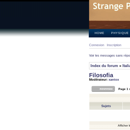
HOME
PHYSIQUE
Connexion
Inscription
Voir les messages sans rép
Index du forum
»
Ital
Filosofia
Modérateur:
xantox
Page
1
Sujets
Afficher 