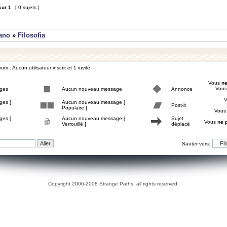
sur
1
[ 0 sujets ]
iano
»
Filosofia
um : Aucun utilisateur inscrit et 1 invité
Vous
ne
Vou
ges
Aucun nouveau message
Annonce
ges [
Aucun nouveau message [
Post-it
Populaire ]
Vou
ges [
Aucun nouveau message [
Sujet
Vous
ne 
Verrouillé ]
déplacé
Sauter vers:
Copyright 2006-2008 Strange Paths, all rights reserved.