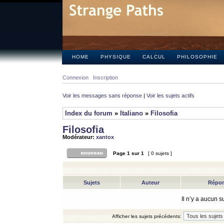
HOME
PHYSIQUE
CALCUL
PHILOSOPHIE
Connexion
Inscription
Voir les messages sans réponse
|
Voir les sujets actifs
Index du forum
»
Italiano
»
Filosofia
Filosofia
Modérateur:
xantox
Page
1
sur
1
[ 0 sujets ]
Sujets
Auteur
Répo
Il n’y a aucun 
Afficher les sujets précédents: