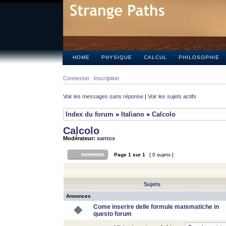
HOME
PHYSIQUE
CALCUL
PHILOSOPHIE
Connexion
Inscription
Voir les messages sans réponse
|
Voir les sujets actifs
Index du forum
»
Italiano
»
Calcolo
Calcolo
Modérateur:
xantox
Page
1
sur
1
[ 0 sujets ]
Sujets
Annonces
Come inserire delle formule matematiche in
questo forum