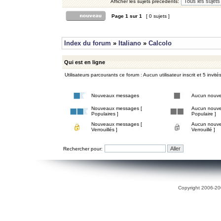
Afficher les sujets précédents:
Page
1
sur
1
[ 0 sujets ]
Index du forum
»
Italiano
»
Calcolo
Qui est en ligne
Utilisateurs parcourants ce forum : Aucun utilisateur inscrit et 5 invité
Nouveaux messages
Aucun nouv
Nouveaux messages [
Aucun nouve
Populaires ]
Populaire ]
Nouveaux messages [
Aucun nouve
Verrouillés ]
Verrouillé ]
Rechercher pour:
Copyright 2006-200