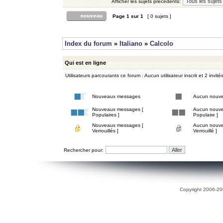
Afficher les sujets précédents:
Page
1
sur
1
[ 0 sujets ]
Index du forum
»
Italiano
»
Calcolo
Qui est en ligne
Utilisateurs parcourants ce forum : Aucun utilisateur inscrit et 2 invité
Nouveaux messages
Aucun nouv
Nouveaux messages [
Aucun nouve
Populaires ]
Populaire ]
Nouveaux messages [
Aucun nouve
Verrouillés ]
Verrouillé ]
Rechercher pour:
Copyright 2006-200