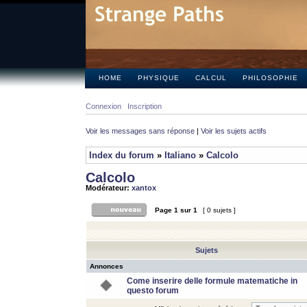
HOME
PHYSIQUE
CALCUL
PHILOSOPHIE
Connexion
Inscription
Voir les messages sans réponse
|
Voir les sujets actifs
Index du forum
»
Italiano
»
Calcolo
Calcolo
Modérateur:
xantox
Page
1
sur
1
[ 0 sujets ]
Sujets
Annonces
Come inserire delle formule matematiche in
questo forum