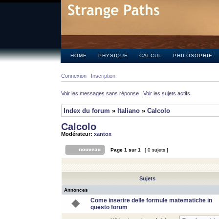
HOME
PHYSIQUE
CALCUL
PHILOSOPHIE
Connexion
Inscription
Voir les messages sans réponse
|
Voir les sujets actifs
Index du forum
»
Italiano
»
Calcolo
Calcolo
Modérateur:
xantox
Page
1
sur
1
[ 0 sujets ]
Sujets
Annonces
Come inserire delle formule matematiche in
questo forum