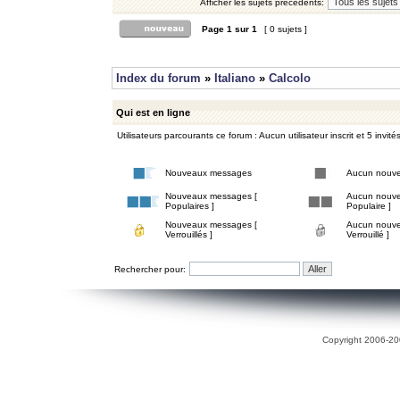
Afficher les sujets précédents:
Page
1
sur
1
[ 0 sujets ]
Index du forum
»
Italiano
»
Calcolo
Qui est en ligne
Utilisateurs parcourants ce forum : Aucun utilisateur inscrit et 5 invité
Nouveaux messages
Aucun nouv
Nouveaux messages [
Aucun nouve
Populaires ]
Populaire ]
Nouveaux messages [
Aucun nouve
Verrouillés ]
Verrouillé ]
Rechercher pour:
Copyright 2006-200