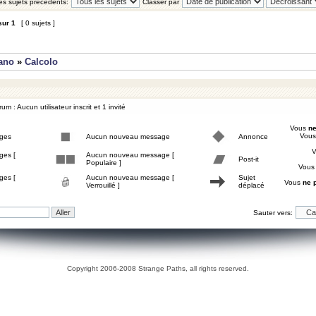
les sujets précédents:
Classer par
sur
1
[ 0 sujets ]
iano
»
Calcolo
um : Aucun utilisateur inscrit et 1 invité
Vous
ne
Vou
ges
Aucun nouveau message
Annonce
ges [
Aucun nouveau message [
Post-it
Populaire ]
Vou
ges [
Aucun nouveau message [
Sujet
Vous
ne 
Verrouillé ]
déplacé
Sauter vers:
Copyright 2006-2008 Strange Paths, all rights reserved.