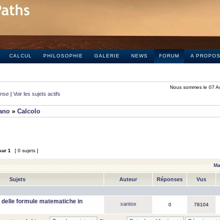
CALCUL
PHILOSOPHIE
GALERIE
NEWS
FORUM
A PROPO
Nous sommes le 07 A
onse
|
Voir les sujets actifs
iano
»
Calcolo
sur
1
[ 0 sujets ]
Ma
Sujets
Auteur
Réponses
Vus
 delle formule matematiche in
xantox
0
78104