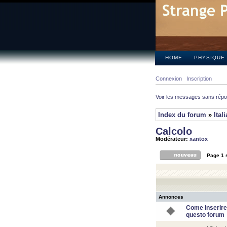
HOME
PHYSIQUE
Connexion
Inscription
Voir les messages sans rép
Index du forum
»
Ital
Calcolo
Modérateur:
xantox
Page
1
Annonces
Come inserire
questo forum