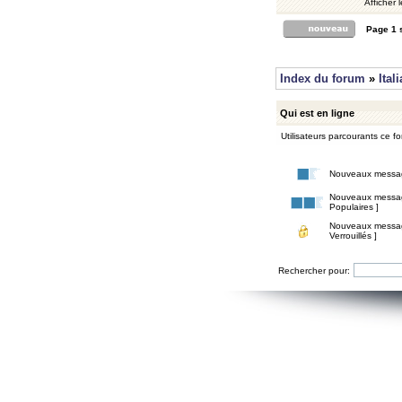
Afficher 
Page
1
Index du forum
»
Ital
Qui est en ligne
Utilisateurs parcourants ce for
Nouveaux messa
Nouveaux messa
Populaires ]
Nouveaux messa
Verrouillés ]
Rechercher pour: