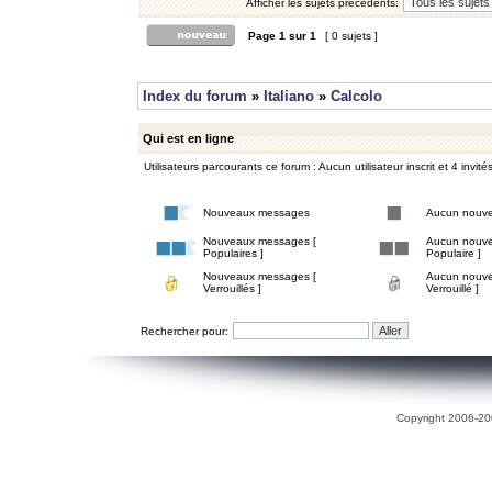
Afficher les sujets précédents:
Page
1
sur
1
[ 0 sujets ]
Index du forum
»
Italiano
»
Calcolo
Qui est en ligne
Utilisateurs parcourants ce forum : Aucun utilisateur inscrit et 4 invité
Nouveaux messages
Aucun nouv
Nouveaux messages [
Aucun nouve
Populaires ]
Populaire ]
Nouveaux messages [
Aucun nouve
Verrouillés ]
Verrouillé ]
Rechercher pour:
Copyright 2006-200