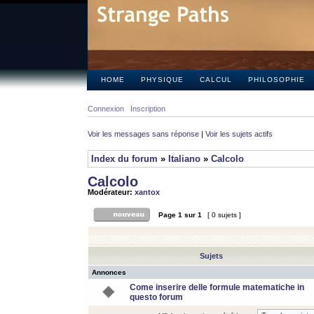
HOME
PHYSIQUE
CALCUL
PHILOSOPHIE
Connexion
Inscription
Voir les messages sans réponse
|
Voir les sujets actifs
Index du forum
»
Italiano
»
Calcolo
Calcolo
Modérateur:
xantox
Page
1
sur
1
[ 0 sujets ]
Sujets
Annonces
Come inserire delle formule matematiche in
questo forum