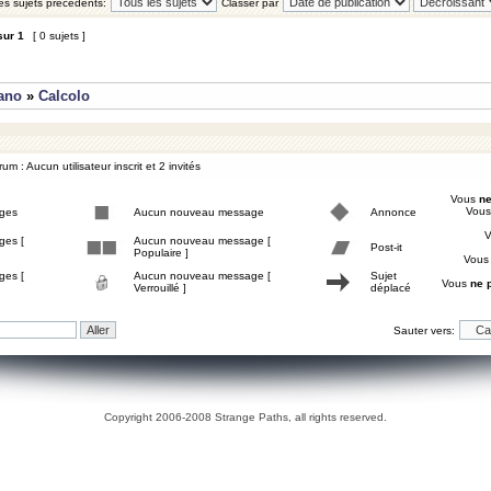
les sujets précédents:
Classer par
sur
1
[ 0 sujets ]
iano
»
Calcolo
um : Aucun utilisateur inscrit et 2 invités
Vous
ne
Vou
ges
Aucun nouveau message
Annonce
ges [
Aucun nouveau message [
Post-it
Populaire ]
Vou
ges [
Aucun nouveau message [
Sujet
Vous
ne 
Verrouillé ]
déplacé
Sauter vers:
Copyright 2006-2008 Strange Paths, all rights reserved.