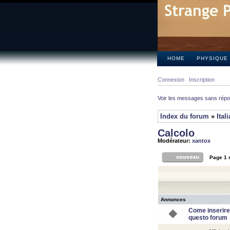
HOME
PHYSIQUE
Connexion
Inscription
Voir les messages sans rép
Index du forum
»
Ital
Calcolo
Modérateur:
xantox
Page
1
Annonces
Come inserire
questo forum