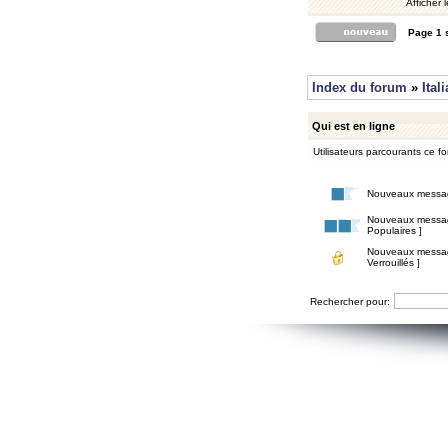
Afficher 
Page
1
Index du forum
»
Ital
Qui est en ligne
Utilisateurs parcourants ce for
Nouveaux messa
Nouveaux messa
Populaires ]
Nouveaux messa
Verrouillés ]
Rechercher pour: