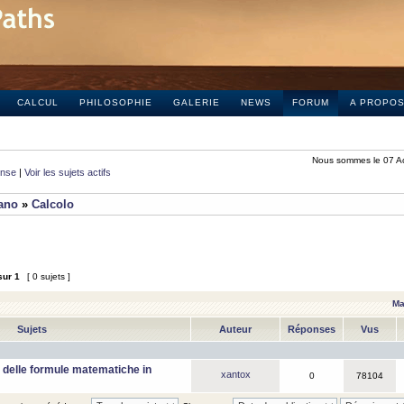
CALCUL
PHILOSOPHIE
GALERIE
NEWS
FORUM
A PROPO
Nous sommes le 07 A
onse
|
Voir les sujets actifs
iano
»
Calcolo
sur
1
[ 0 sujets ]
Ma
Sujets
Auteur
Réponses
Vus
 delle formule matematiche in
xantox
0
78104