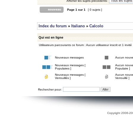
Afficher les sujets précédents:
Page
1
sur
1
[ 0 sujets ]
Index du forum
»
Italiano
»
Calcolo
Qui est en ligne
Utilisateurs parcourants ce forum : Aucun utilisateur inscrit et 1 invité
Nouveaux messages
Aucun nouv
Nouveaux messages [
Aucun nouve
Populaires ]
Populaire ]
Nouveaux messages [
Aucun nouve
Verrouillés ]
Verrouillé ]
Rechercher pour:
Copyright 2006-200