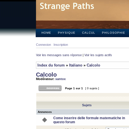
HOME
PHYSIQUE
CALCUL
PHILOSOPHIE
Connexion
Inscription
Voir les messages sans réponse
|
Voir les sujets actifs
Index du forum
»
Italiano
»
Calcolo
Calcolo
Modérateur:
xantox
Page
1
sur
1
[ 0 sujets ]
Sujets
Annonces
Come inserire delle formule matematiche in
questo forum