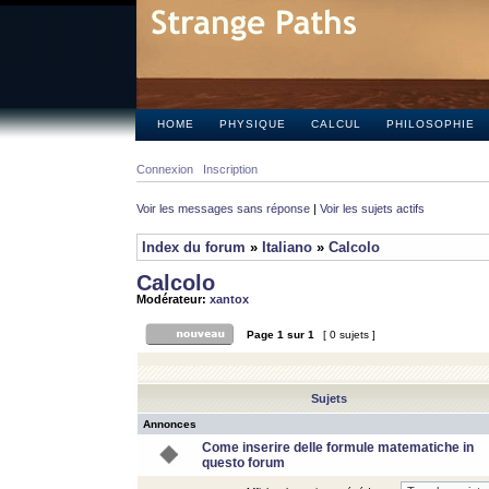
HOME
PHYSIQUE
CALCUL
PHILOSOPHIE
Connexion
Inscription
Voir les messages sans réponse
|
Voir les sujets actifs
Index du forum
»
Italiano
»
Calcolo
Calcolo
Modérateur:
xantox
Page
1
sur
1
[ 0 sujets ]
Sujets
Annonces
Come inserire delle formule matematiche in
questo forum