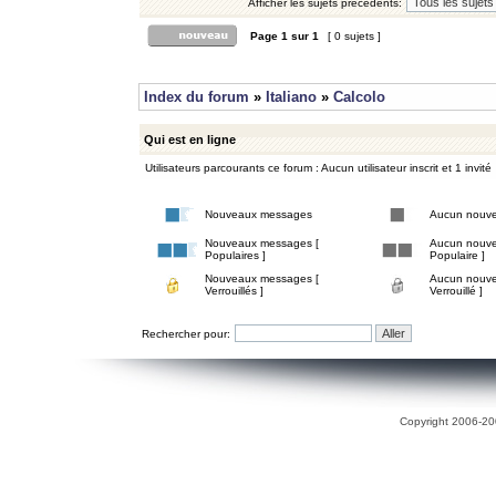
Afficher les sujets précédents:
Page
1
sur
1
[ 0 sujets ]
Index du forum
»
Italiano
»
Calcolo
Qui est en ligne
Utilisateurs parcourants ce forum : Aucun utilisateur inscrit et 1 invité
Nouveaux messages
Aucun nouv
Nouveaux messages [
Aucun nouve
Populaires ]
Populaire ]
Nouveaux messages [
Aucun nouve
Verrouillés ]
Verrouillé ]
Rechercher pour:
Copyright 2006-200