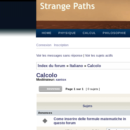
HOME
PHYSIQUE
CALCUL
PHILOSOPHIE
Connexion
Inscription
Voir les messages sans réponse
|
Voir les sujets actifs
Index du forum
»
Italiano
»
Calcolo
Calcolo
Modérateur:
xantox
Page
1
sur
1
[ 0 sujets ]
Sujets
Annonces
Come inserire delle formule matematiche in
questo forum