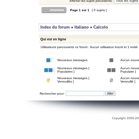
Afficher les sujets précédents:
Page
1
sur
1
[ 0 sujets ]
Index du forum
»
Italiano
»
Calcolo
Qui est en ligne
Utilisateurs parcourants ce forum : Aucun utilisateur inscrit et 1 invité
Nouveaux messages
Aucun nouv
Nouveaux messages [
Aucun nouve
Populaires ]
Populaire ]
Nouveaux messages [
Aucun nouve
Verrouillés ]
Verrouillé ]
Rechercher pour:
Copyright 2006-200