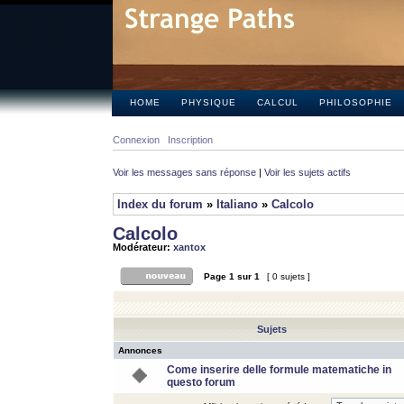
HOME
PHYSIQUE
CALCUL
PHILOSOPHIE
Connexion
Inscription
Voir les messages sans réponse
|
Voir les sujets actifs
Index du forum
»
Italiano
»
Calcolo
Calcolo
Modérateur:
xantox
Page
1
sur
1
[ 0 sujets ]
Sujets
Annonces
Come inserire delle formule matematiche in
questo forum