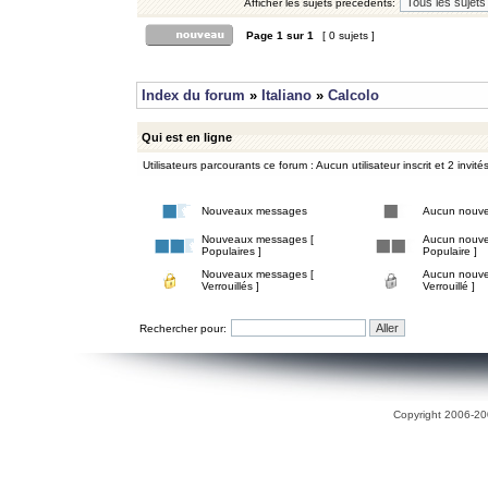
Afficher les sujets précédents:
Page
1
sur
1
[ 0 sujets ]
Index du forum
»
Italiano
»
Calcolo
Qui est en ligne
Utilisateurs parcourants ce forum : Aucun utilisateur inscrit et 2 invité
Nouveaux messages
Aucun nouv
Nouveaux messages [
Aucun nouve
Populaires ]
Populaire ]
Nouveaux messages [
Aucun nouve
Verrouillés ]
Verrouillé ]
Rechercher pour:
Copyright 2006-200