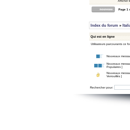
Afficher 
Page
1
Index du forum
»
Ital
Qui est en ligne
Utilisateurs parcourants ce for
Nouveaux messa
Nouveaux messa
Populaires ]
Nouveaux messa
Verrouillés ]
Rechercher pour: