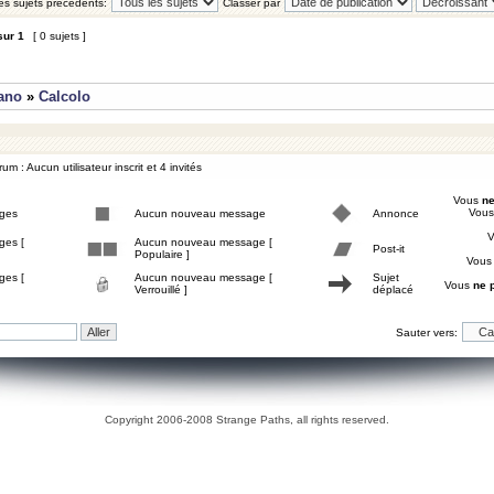
les sujets précédents:
Classer par
sur
1
[ 0 sujets ]
iano
»
Calcolo
um : Aucun utilisateur inscrit et 4 invités
Vous
ne
Vou
ges
Aucun nouveau message
Annonce
ges [
Aucun nouveau message [
Post-it
Populaire ]
Vou
ges [
Aucun nouveau message [
Sujet
Vous
ne 
Verrouillé ]
déplacé
Sauter vers:
Copyright 2006-2008 Strange Paths, all rights reserved.