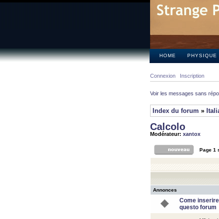
HOME
PHYSIQUE
Connexion
Inscription
Voir les messages sans rép
Index du forum
»
Ital
Calcolo
Modérateur:
xantox
Page
1
Annonces
Come inserire
questo forum