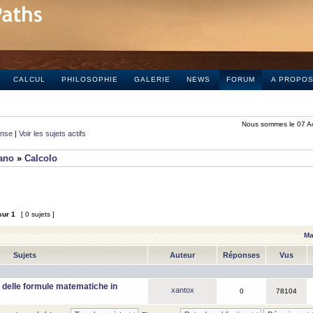
CALCUL
PHILOSOPHIE
GALERIE
NEWS
FORUM
A PROPO
Nous sommes le 07 A
onse
|
Voir les sujets actifs
iano
»
Calcolo
sur
1
[ 0 sujets ]
Ma
Sujets
Auteur
Réponses
Vus
 delle formule matematiche in
xantox
0
78104