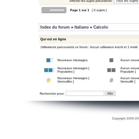
Afficher les sujets précédents:
Page
1
sur
1
[ 0 sujets ]
Index du forum
»
Italiano
»
Calcolo
Qui est en ligne
Utilisateurs parcourants ce forum : Aucun utilisateur inscrit et 1 invité
Nouveaux messages
Aucun nouv
Nouveaux messages [
Aucun nouve
Populaires ]
Populaire ]
Nouveaux messages [
Aucun nouve
Verrouillés ]
Verrouillé ]
Rechercher pour:
Copyright 2006-200