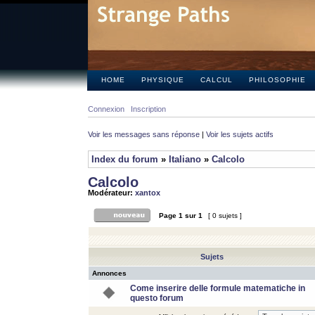
HOME
PHYSIQUE
CALCUL
PHILOSOPHIE
Connexion
Inscription
Voir les messages sans réponse
|
Voir les sujets actifs
Index du forum
»
Italiano
»
Calcolo
Calcolo
Modérateur:
xantox
Page
1
sur
1
[ 0 sujets ]
Sujets
Annonces
Come inserire delle formule matematiche in
questo forum