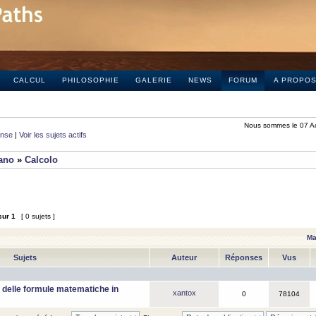
CALCUL
PHILOSOPHIE
GALERIE
NEWS
FORUM
A PROPO
Nous sommes le 07 A
onse
|
Voir les sujets actifs
iano
»
Calcolo
sur
1
[ 0 sujets ]
Ma
Sujets
Auteur
Réponses
Vus
 delle formule matematiche in
xantox
0
78104