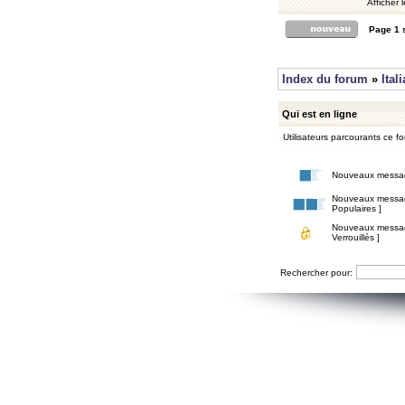
Afficher 
Page
1
Index du forum
»
Ital
Qui est en ligne
Utilisateurs parcourants ce for
Nouveaux messa
Nouveaux messa
Populaires ]
Nouveaux messa
Verrouillés ]
Rechercher pour: