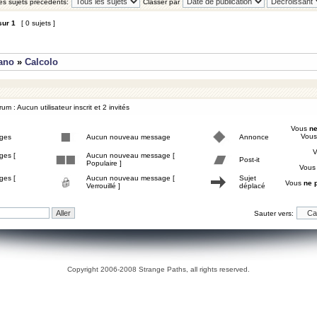
les sujets précédents:
Classer par
sur
1
[ 0 sujets ]
iano
»
Calcolo
um : Aucun utilisateur inscrit et 2 invités
Vous
ne
Vou
ges
Aucun nouveau message
Annonce
ges [
Aucun nouveau message [
Post-it
Populaire ]
Vou
ges [
Aucun nouveau message [
Sujet
Vous
ne 
Verrouillé ]
déplacé
Sauter vers:
Copyright 2006-2008 Strange Paths, all rights reserved.