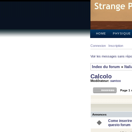
HOME
PHYSIQUE
Connexion
Inscription
Voir les messages sans rép
Index du forum
»
Ital
Calcolo
Modérateur:
xantox
Page
1
Annonces
Come inserire
questo forum