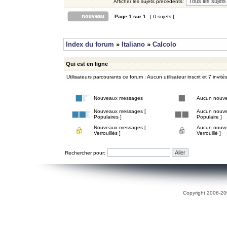
Afficher les sujets précédents:
Page
1
sur
1
[ 0 sujets ]
Index du forum
»
Italiano
»
Calcolo
Qui est en ligne
Utilisateurs parcourants ce forum : Aucun utilisateur inscrit et 7 invité
Nouveaux messages
Aucun nouv
Nouveaux messages [
Aucun nouve
Populaires ]
Populaire ]
Nouveaux messages [
Aucun nouve
Verrouillés ]
Verrouillé ]
Rechercher pour:
Copyright 2006-200