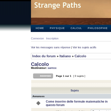
HOME
PHYSIQUE
CALCUL
PHILOSOPHIE
Connexion
Inscription
Voir les messages sans réponse
|
Voir les sujets actifs
Index du forum
»
Italiano
»
Calcolo
Calcolo
Modérateur:
xantox
Page
1
sur
1
[ 0 sujets ]
Sujets
Annonces
Come inserire delle formule matematiche in
questo forum