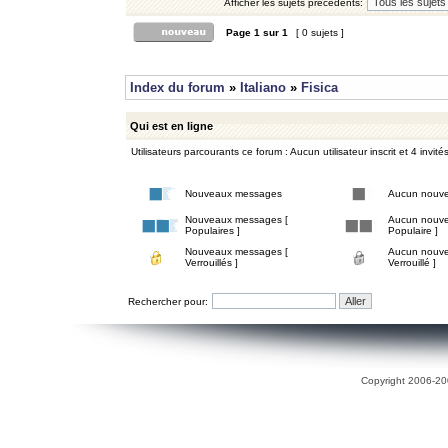
Afficher les sujets précédents:
Page
1
sur
1
[ 0 sujets ]
Index du forum
»
Italiano
»
Fisica
Qui est en ligne
Utilisateurs parcourants ce forum : Aucun utilisateur inscrit et 4 invité
Nouveaux messages
Aucun nouv
Nouveaux messages [
Aucun nouve
Populaires ]
Populaire ]
Nouveaux messages [
Aucun nouve
Verrouillés ]
Verrouillé ]
Rechercher pour:
Copyright 2006-200