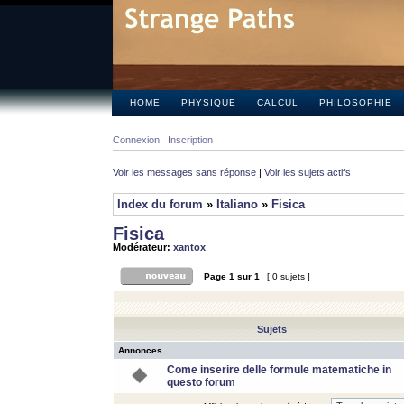
HOME
PHYSIQUE
CALCUL
PHILOSOPHIE
Connexion
Inscription
Voir les messages sans réponse
|
Voir les sujets actifs
Index du forum
»
Italiano
»
Fisica
Fisica
Modérateur:
xantox
Page
1
sur
1
[ 0 sujets ]
Sujets
Annonces
Come inserire delle formule matematiche in
questo forum