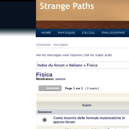
HOME
PHYSIQUE
CALCUL
PHILOSOPHIE
Connexion
Inscription
Voir les messages sans réponse
|
Voir les sujets actifs
Index du forum
»
Italiano
»
Fisica
Fisica
Modérateur:
xantox
Page
1
sur
1
[ 0 sujets ]
Sujets
Annonces
Come inserire delle formule matematiche in
questo forum