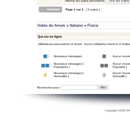
Afficher les sujets précédents:
Page
1
sur
1
[ 0 sujets ]
Index du forum
»
Italiano
»
Fisica
Qui est en ligne
Utilisateurs parcourants ce forum : Aucun utilisateur inscrit et 2 invité
Nouveaux messages
Aucun nouv
Nouveaux messages [
Aucun nouve
Populaires ]
Populaire ]
Nouveaux messages [
Aucun nouve
Verrouillés ]
Verrouillé ]
Rechercher pour:
Copyright 2006-200