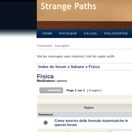
HOME
PHYSIQUE
CALCUL
PHILOSOPHIE
Connexion
Inscription
Voir les messages sans réponse
|
Voir les sujets actifs
Index du forum
»
Italiano
»
Fisica
Fisica
Modérateur:
xantox
Page
1
sur
1
[ 0 sujets ]
Sujets
Annonces
Come inserire delle formule matematiche in
questo forum