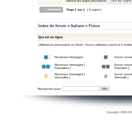
Afficher les sujets précédents:
Page
1
sur
1
[ 0 sujets ]
Index du forum
»
Italiano
»
Fisica
Qui est en ligne
Utilisateurs parcourants ce forum : Aucun utilisateur inscrit et 4 invité
Nouveaux messages
Aucun nouv
Nouveaux messages [
Aucun nouve
Populaires ]
Populaire ]
Nouveaux messages [
Aucun nouve
Verrouillés ]
Verrouillé ]
Rechercher pour:
Copyright 2006-200