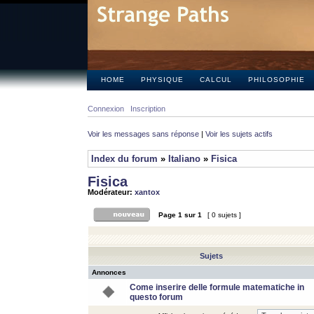
HOME
PHYSIQUE
CALCUL
PHILOSOPHIE
Connexion
Inscription
Voir les messages sans réponse
|
Voir les sujets actifs
Index du forum
»
Italiano
»
Fisica
Fisica
Modérateur:
xantox
Page
1
sur
1
[ 0 sujets ]
Sujets
Annonces
Come inserire delle formule matematiche in
questo forum