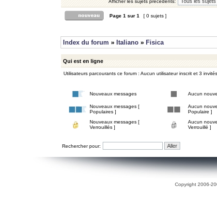
Afficher les sujets précédents:
Page
1
sur
1
[ 0 sujets ]
Index du forum
»
Italiano
»
Fisica
Qui est en ligne
Utilisateurs parcourants ce forum : Aucun utilisateur inscrit et 3 invité
Nouveaux messages
Aucun nouv
Nouveaux messages [
Aucun nouve
Populaires ]
Populaire ]
Nouveaux messages [
Aucun nouve
Verrouillés ]
Verrouillé ]
Rechercher pour:
Copyright 2006-200