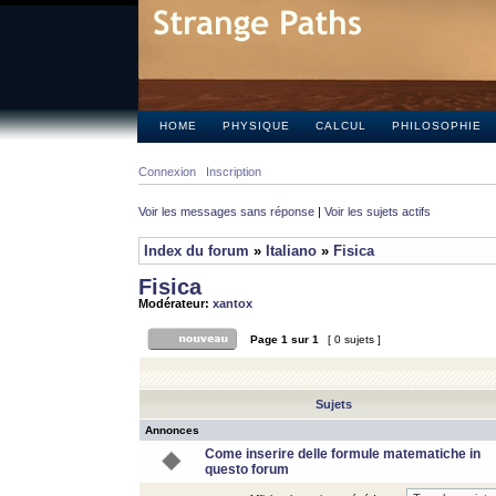
HOME
PHYSIQUE
CALCUL
PHILOSOPHIE
Connexion
Inscription
Voir les messages sans réponse
|
Voir les sujets actifs
Index du forum
»
Italiano
»
Fisica
Fisica
Modérateur:
xantox
Page
1
sur
1
[ 0 sujets ]
Sujets
Annonces
Come inserire delle formule matematiche in
questo forum