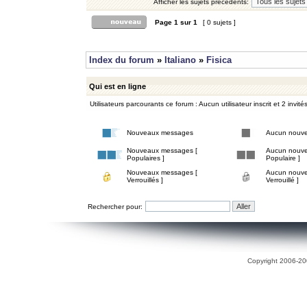
Afficher les sujets précédents:
Page
1
sur
1
[ 0 sujets ]
Index du forum
»
Italiano
»
Fisica
Qui est en ligne
Utilisateurs parcourants ce forum : Aucun utilisateur inscrit et 2 invité
Nouveaux messages
Aucun nouv
Nouveaux messages [
Aucun nouve
Populaires ]
Populaire ]
Nouveaux messages [
Aucun nouve
Verrouillés ]
Verrouillé ]
Rechercher pour:
Copyright 2006-200