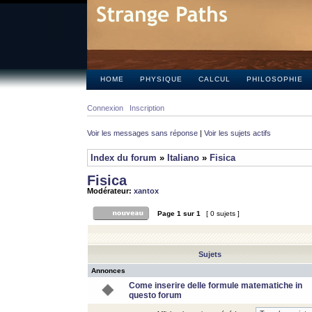
HOME
PHYSIQUE
CALCUL
PHILOSOPHIE
Connexion
Inscription
Voir les messages sans réponse
|
Voir les sujets actifs
Index du forum
»
Italiano
»
Fisica
Fisica
Modérateur:
xantox
Page
1
sur
1
[ 0 sujets ]
Sujets
Annonces
Come inserire delle formule matematiche in
questo forum