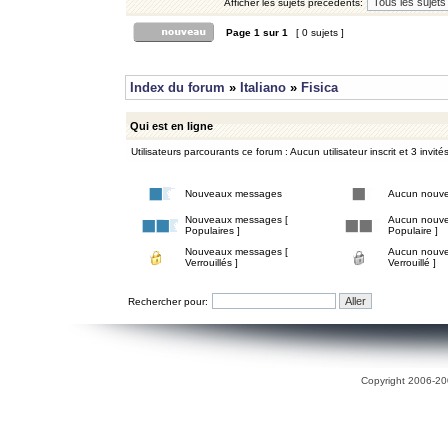
Afficher les sujets précédents:
Page
1
sur
1
[ 0 sujets ]
Index du forum
»
Italiano
»
Fisica
Qui est en ligne
Utilisateurs parcourants ce forum : Aucun utilisateur inscrit et 3 invité
Nouveaux messages
Aucun nouv
Nouveaux messages [
Aucun nouve
Populaires ]
Populaire ]
Nouveaux messages [
Aucun nouve
Verrouillés ]
Verrouillé ]
Rechercher pour:
Copyright 2006-200