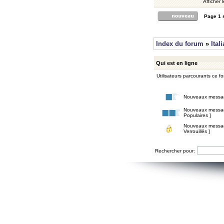
Afficher 
Page
1
Index du forum
»
Ital
Qui est en ligne
Utilisateurs parcourants ce for
Nouveaux messa
Nouveaux messa
Populaires ]
Nouveaux messa
Verrouillés ]
Rechercher pour: