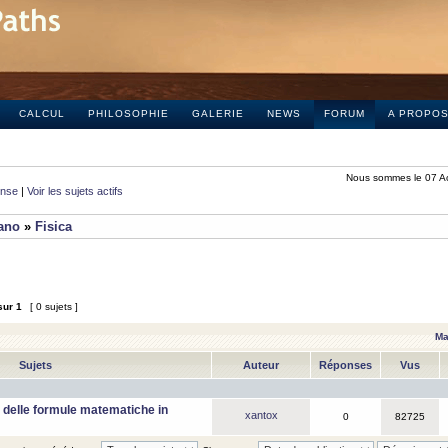
CALCUL
PHILOSOPHIE
GALERIE
NEWS
FORUM
A PROPO
Nous sommes le 07 A
onse
|
Voir les sujets actifs
iano
»
Fisica
sur
1
[ 0 sujets ]
Ma
Sujets
Auteur
Réponses
Vus
 delle formule matematiche in
xantox
0
82725