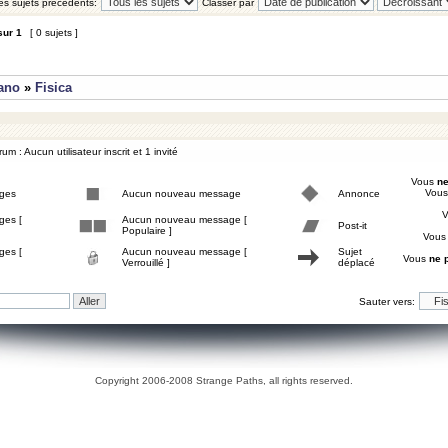
les sujets précédents:
Classer par
sur
1
[ 0 sujets ]
iano
»
Fisica
um : Aucun utilisateur inscrit et 1 invité
Vous
ne
Vou
ges
Aucun nouveau message
Annonce
ges [
Aucun nouveau message [
Post-it
Populaire ]
Vou
ges [
Aucun nouveau message [
Sujet
Vous
ne 
Verrouillé ]
déplacé
Sauter vers:
Copyright 2006-2008 Strange Paths, all rights reserved.