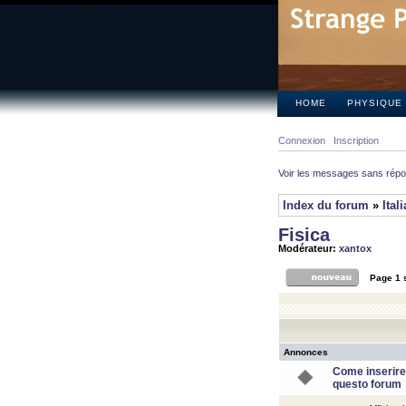
HOME
PHYSIQUE
Connexion
Inscription
Voir les messages sans rép
Index du forum
»
Ital
Fisica
Modérateur:
xantox
Page
1
Annonces
Come inserire
questo forum