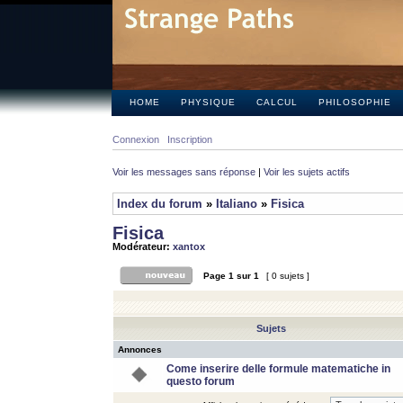
HOME
PHYSIQUE
CALCUL
PHILOSOPHIE
Connexion
Inscription
Voir les messages sans réponse
|
Voir les sujets actifs
Index du forum
»
Italiano
»
Fisica
Fisica
Modérateur:
xantox
Page
1
sur
1
[ 0 sujets ]
Sujets
Annonces
Come inserire delle formule matematiche in
questo forum