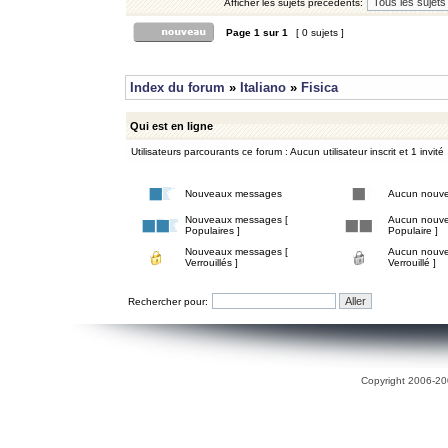
Afficher les sujets précédents:
Page
1
sur
1
[ 0 sujets ]
Index du forum
»
Italiano
»
Fisica
Qui est en ligne
Utilisateurs parcourants ce forum : Aucun utilisateur inscrit et 1 invité
Nouveaux messages
Aucun nouv
Nouveaux messages [
Aucun nouve
Populaires ]
Populaire ]
Nouveaux messages [
Aucun nouve
Verrouillés ]
Verrouillé ]
Rechercher pour:
Copyright 2006-200