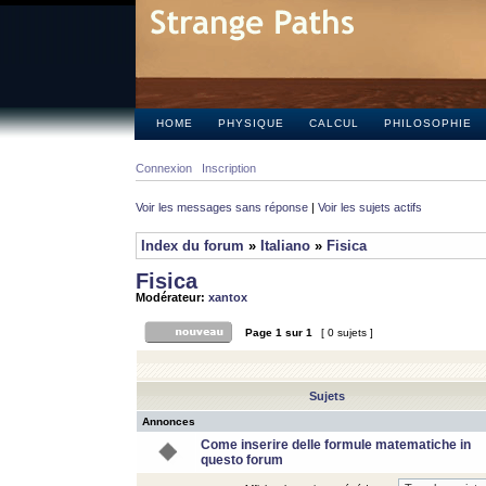
HOME
PHYSIQUE
CALCUL
PHILOSOPHIE
Connexion
Inscription
Voir les messages sans réponse
|
Voir les sujets actifs
Index du forum
»
Italiano
»
Fisica
Fisica
Modérateur:
xantox
Page
1
sur
1
[ 0 sujets ]
Sujets
Annonces
Come inserire delle formule matematiche in
questo forum