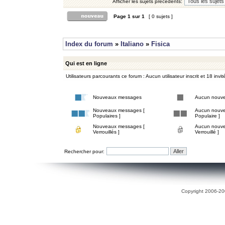
Afficher les sujets précédents:
Page
1
sur
1
[ 0 sujets ]
Index du forum
»
Italiano
»
Fisica
Qui est en ligne
Utilisateurs parcourants ce forum : Aucun utilisateur inscrit et 18 invit
Nouveaux messages
Aucun nouv
Nouveaux messages [
Aucun nouve
Populaires ]
Populaire ]
Nouveaux messages [
Aucun nouve
Verrouillés ]
Verrouillé ]
Rechercher pour:
Copyright 2006-200