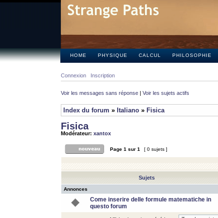
HOME
PHYSIQUE
CALCUL
PHILOSOPHIE
Connexion
Inscription
Voir les messages sans réponse
|
Voir les sujets actifs
Index du forum
»
Italiano
»
Fisica
Fisica
Modérateur:
xantox
Page
1
sur
1
[ 0 sujets ]
Sujets
Annonces
Come inserire delle formule matematiche in
questo forum