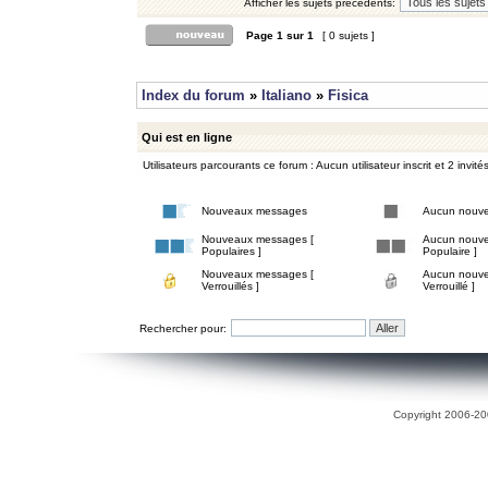
Afficher les sujets précédents:
Page
1
sur
1
[ 0 sujets ]
Index du forum
»
Italiano
»
Fisica
Qui est en ligne
Utilisateurs parcourants ce forum : Aucun utilisateur inscrit et 2 invité
Nouveaux messages
Aucun nouv
Nouveaux messages [
Aucun nouve
Populaires ]
Populaire ]
Nouveaux messages [
Aucun nouve
Verrouillés ]
Verrouillé ]
Rechercher pour:
Copyright 2006-200