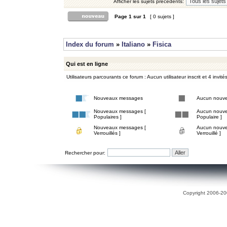
Afficher les sujets précédents:
Page
1
sur
1
[ 0 sujets ]
Index du forum
»
Italiano
»
Fisica
Qui est en ligne
Utilisateurs parcourants ce forum : Aucun utilisateur inscrit et 4 invité
Nouveaux messages
Aucun nouv
Nouveaux messages [
Aucun nouve
Populaires ]
Populaire ]
Nouveaux messages [
Aucun nouve
Verrouillés ]
Verrouillé ]
Rechercher pour:
Copyright 2006-200