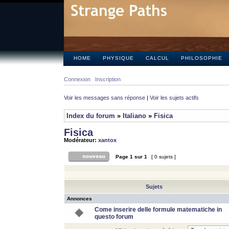
HOME
PHYSIQUE
CALCUL
PHILOSOPHIE
Connexion
Inscription
Voir les messages sans réponse
|
Voir les sujets actifs
Index du forum
»
Italiano
»
Fisica
Fisica
Modérateur:
xantox
Page
1
sur
1
[ 0 sujets ]
Sujets
Annonces
Come inserire delle formule matematiche in
questo forum