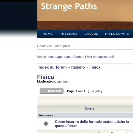
HOME
PHYSIQUE
CALCUL
PHILOSOPHIE
Connexion
Inscription
Voir les messages sans réponse
|
Voir les sujets actifs
Index du forum
»
Italiano
»
Fisica
Fisica
Modérateur:
xantox
Page
1
sur
1
[ 0 sujets ]
Sujets
Annonces
Come inserire delle formule matematiche in
questo forum