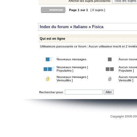
Afficher les sujets précédents:
Page
1
sur
1
[ 0 sujets ]
Index du forum
»
Italiano
»
Fisica
Qui est en ligne
Utilisateurs parcourants ce forum : Aucun utilisateur inscrit et 2 invité
Nouveaux messages
Aucun nouv
Nouveaux messages [
Aucun nouve
Populaires ]
Populaire ]
Nouveaux messages [
Aucun nouve
Verrouillés ]
Verrouillé ]
Rechercher pour:
Copyright 2006-200