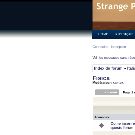
HOME
PHYSIQUE
Connexion
Inscription
Voir les messages sans rép
Index du forum
»
Ital
Fisica
Modérateur:
xantox
Page
1
Annonces
Come inserire
questo forum