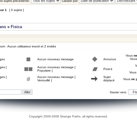
les sujets précédents:
Classer par
sur
1
[ 0 sujets ]
iano
»
Fisica
um : Aucun utilisateur inscrit et 2 invités
Vous
ne
Vou
ges
Aucun nouveau message
Annonce
ges [
Aucun nouveau message [
Post-it
Populaire ]
Vou
ges [
Aucun nouveau message [
Sujet
Vous
ne 
Verrouillé ]
déplacé
Sauter vers:
Copyright 2006-2008 Strange Paths, all rights reserved.