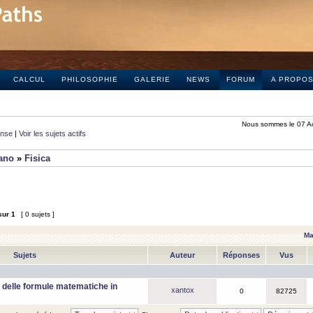
CALCUL
PHILOSOPHIE
GALERIE
NEWS
FORUM
A PROPO
Nous sommes le 07 A
onse
|
Voir les sujets actifs
iano
»
Fisica
sur
1
[ 0 sujets ]
Ma
Sujets
Auteur
Réponses
Vus
 delle formule matematiche in
xantox
0
82725