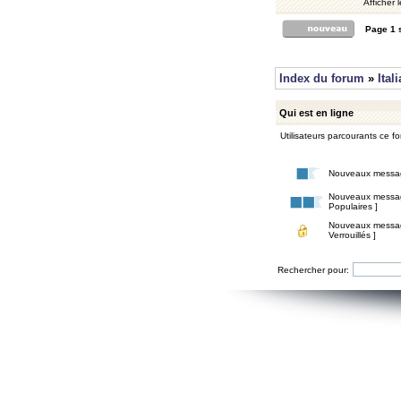
Afficher 
Page
1
Index du forum
»
Ital
Qui est en ligne
Utilisateurs parcourants ce for
Nouveaux messa
Nouveaux messa
Populaires ]
Nouveaux messa
Verrouillés ]
Rechercher pour: