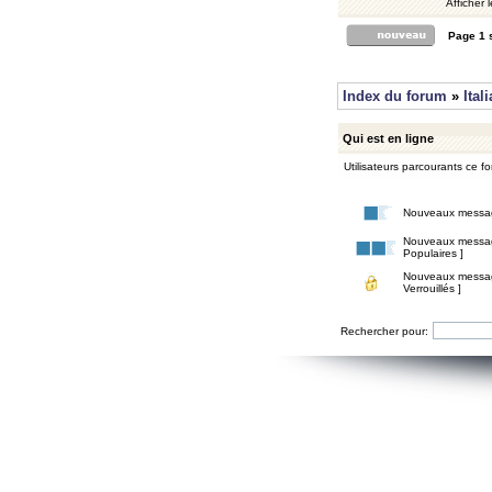
Afficher 
Page
1
Index du forum
»
Ital
Qui est en ligne
Utilisateurs parcourants ce for
Nouveaux messa
Nouveaux messa
Populaires ]
Nouveaux messa
Verrouillés ]
Rechercher pour: