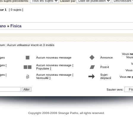
les sujets précédents:
Classer par
sur
1
[ 0 sujets ]
iano
»
Fisica
um : Aucun utilisateur inscrit et 3 invités
Vous
ne
Vou
ges
Aucun nouveau message
Annonce
ges [
Aucun nouveau message [
Post-it
Populaire ]
Vou
ges [
Aucun nouveau message [
Sujet
Vous
ne 
Verrouillé ]
déplacé
Sauter vers:
Copyright 2006-2008 Strange Paths, all rights reserved.