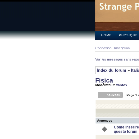
HOME
PHYSIQUE
Connexion
Inscription
Voir les messages sans rép
Index du forum
»
Ital
Fisica
Modérateur:
xantox
Page
1
Annonces
Come inserire
questo forum