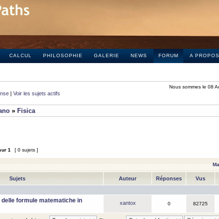
CALCUL
PHILOSOPHIE
GALERIE
NEWS
FORUM
A PROPO
Nous sommes le 08 A
onse
|
Voir les sujets actifs
iano
»
Fisica
sur
1
[ 0 sujets ]
Ma
Sujets
Auteur
Réponses
Vus
 delle formule matematiche in
xantox
0
82725