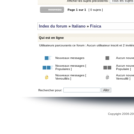
Afficher les sujets précédents:
Page
1
sur
1
[ 0 sujets ]
Index du forum
»
Italiano
»
Fisica
Qui est en ligne
Utilisateurs parcourants ce forum : Aucun utilisateur inscrit et 2 invité
Nouveaux messages
Aucun nouv
Nouveaux messages [
Aucun nouve
Populaires ]
Populaire ]
Nouveaux messages [
Aucun nouve
Verrouillés ]
Verrouillé ]
Rechercher pour:
Copyright 2006-200