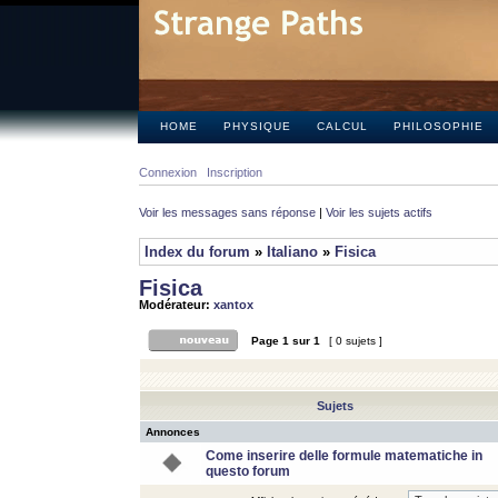
HOME
PHYSIQUE
CALCUL
PHILOSOPHIE
Connexion
Inscription
Voir les messages sans réponse
|
Voir les sujets actifs
Index du forum
»
Italiano
»
Fisica
Fisica
Modérateur:
xantox
Page
1
sur
1
[ 0 sujets ]
Sujets
Annonces
Come inserire delle formule matematiche in
questo forum