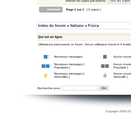
Afficher les sujets précédents:
Page
1
sur
1
[ 0 sujets ]
Index du forum
»
Italiano
»
Fisica
Qui est en ligne
Utilisateurs parcourants ce forum : Aucun utilisateur inscrit et 4 invité
Nouveaux messages
Aucun nouv
Nouveaux messages [
Aucun nouve
Populaires ]
Populaire ]
Nouveaux messages [
Aucun nouve
Verrouillés ]
Verrouillé ]
Rechercher pour:
Copyright 2006-200