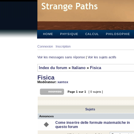
HOME
PHYSIQUE
CALCUL
PHILOSOPHIE
Connexion
Inscription
Voir les messages sans réponse
|
Voir les sujets actifs
Index du forum
»
Italiano
»
Fisica
Fisica
Modérateur:
xantox
Page
1
sur
1
[ 0 sujets ]
Sujets
Annonces
Come inserire delle formule matematiche in
questo forum