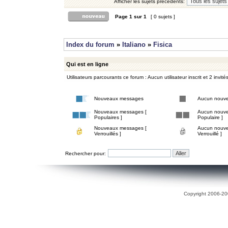
Afficher les sujets précédents:
Page
1
sur
1
[ 0 sujets ]
Index du forum
»
Italiano
»
Fisica
Qui est en ligne
Utilisateurs parcourants ce forum : Aucun utilisateur inscrit et 2 invité
Nouveaux messages
Aucun nouv
Nouveaux messages [
Aucun nouve
Populaires ]
Populaire ]
Nouveaux messages [
Aucun nouve
Verrouillés ]
Verrouillé ]
Rechercher pour:
Copyright 2006-200