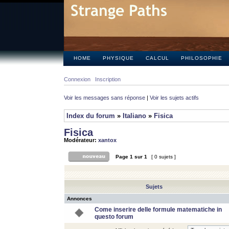
HOME
PHYSIQUE
CALCUL
PHILOSOPHIE
Connexion
Inscription
Voir les messages sans réponse
|
Voir les sujets actifs
Index du forum
»
Italiano
»
Fisica
Fisica
Modérateur:
xantox
Page
1
sur
1
[ 0 sujets ]
Sujets
Annonces
Come inserire delle formule matematiche in
questo forum