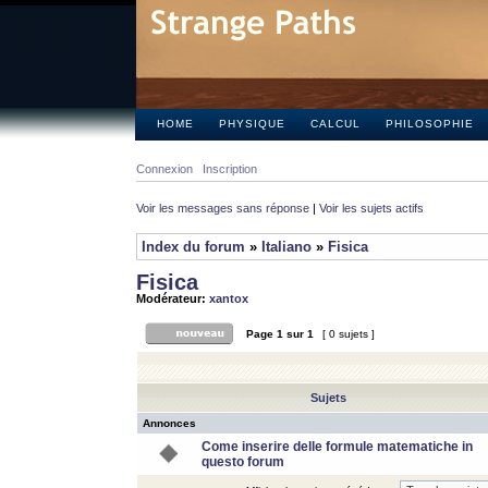
HOME
PHYSIQUE
CALCUL
PHILOSOPHIE
Connexion
Inscription
Voir les messages sans réponse
|
Voir les sujets actifs
Index du forum
»
Italiano
»
Fisica
Fisica
Modérateur:
xantox
Page
1
sur
1
[ 0 sujets ]
Sujets
Annonces
Come inserire delle formule matematiche in
questo forum