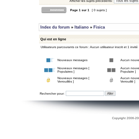
Afficher les sujets précédents:
Page
1
sur
1
[ 0 sujets ]
Index du forum
»
Italiano
»
Fisica
Qui est en ligne
Utilisateurs parcourants ce forum : Aucun utilisateur inscrit et 1 invité
Nouveaux messages
Aucun nouv
Nouveaux messages [
Aucun nouve
Populaires ]
Populaire ]
Nouveaux messages [
Aucun nouve
Verrouillés ]
Verrouillé ]
Rechercher pour:
Copyright 2006-200