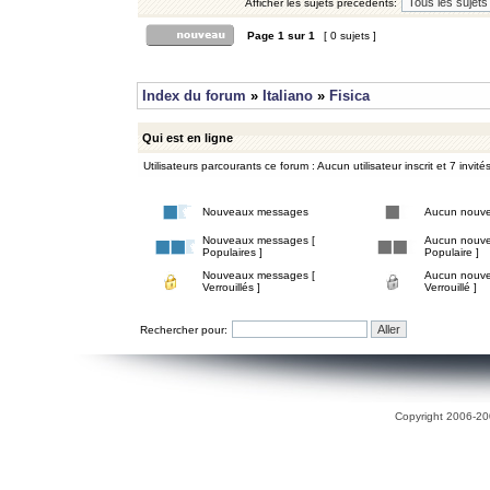
Afficher les sujets précédents:
Page
1
sur
1
[ 0 sujets ]
Index du forum
»
Italiano
»
Fisica
Qui est en ligne
Utilisateurs parcourants ce forum : Aucun utilisateur inscrit et 7 invité
Nouveaux messages
Aucun nouv
Nouveaux messages [
Aucun nouve
Populaires ]
Populaire ]
Nouveaux messages [
Aucun nouve
Verrouillés ]
Verrouillé ]
Rechercher pour:
Copyright 2006-200