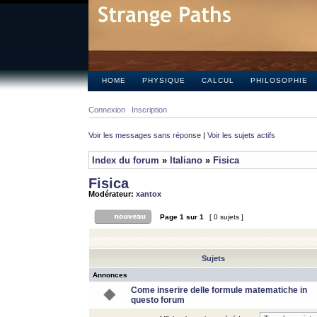
HOME
PHYSIQUE
CALCUL
PHILOSOPHIE
Connexion
Inscription
Voir les messages sans réponse
|
Voir les sujets actifs
Index du forum
»
Italiano
»
Fisica
Fisica
Modérateur:
xantox
Page
1
sur
1
[ 0 sujets ]
Sujets
Annonces
Come inserire delle formule matematiche in
questo forum