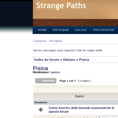
HOME
PHYSIQUE
CALCUL
PHILOSOPHIE
Connexion
Inscription
Voir les messages sans réponse
|
Voir les sujets actifs
Index du forum
»
Italiano
»
Fisica
Fisica
Modérateur:
xantox
Page
1
sur
1
[ 0 sujets ]
Sujets
Annonces
Come inserire delle formule matematiche in
questo forum