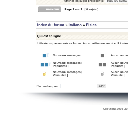
Afficher les sujets précédents:
Page
1
sur
1
[ 0 sujets ]
Index du forum
»
Italiano
»
Fisica
Qui est en ligne
Utilisateurs parcourants ce forum : Aucun utilisateur inscrit et 9 invité
Nouveaux messages
Aucun nouv
Nouveaux messages [
Aucun nouve
Populaires ]
Populaire ]
Nouveaux messages [
Aucun nouve
Verrouillés ]
Verrouillé ]
Rechercher pour:
Copyright 2006-200