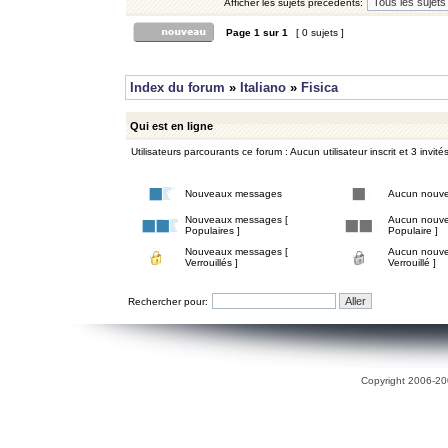
Afficher les sujets précédents:
Page
1
sur
1
[ 0 sujets ]
Index du forum
»
Italiano
»
Fisica
Qui est en ligne
Utilisateurs parcourants ce forum : Aucun utilisateur inscrit et 3 invité
Nouveaux messages
Aucun nouv
Nouveaux messages [
Aucun nouve
Populaires ]
Populaire ]
Nouveaux messages [
Aucun nouve
Verrouillés ]
Verrouillé ]
Rechercher pour:
Copyright 2006-200