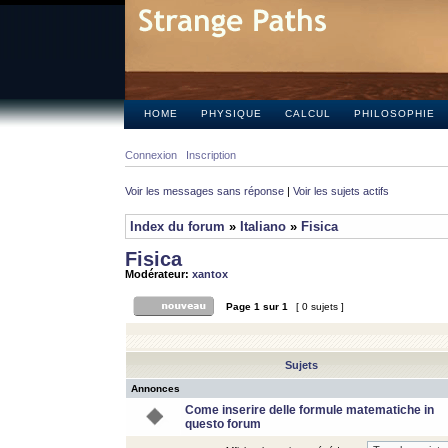
HOME
PHYSIQUE
CALCUL
PHILOSOPHIE
Connexion
Inscription
Voir les messages sans réponse
|
Voir les sujets actifs
Index du forum
»
Italiano
»
Fisica
Fisica
Modérateur:
xantox
Page
1
sur
1
[ 0 sujets ]
Sujets
Annonces
Come inserire delle formule matematiche in
questo forum