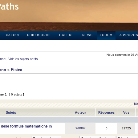
CALCUL
PHILOSOPHIE
GALERIE
NEWS
FORUM
A PROPO
Nous sommes le 08 A
onse
|
Voir les sujets actifs
iano
»
Fisica
sur
1
[ 0 sujets ]
Ma
Sujets
Auteur
Réponses
Vus
 delle formule matematiche in
xantox
0
82725