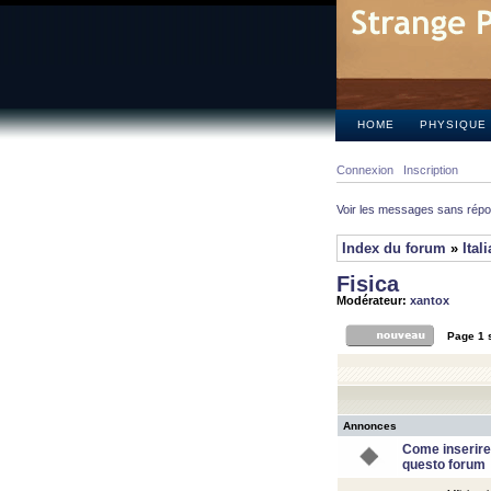
HOME
PHYSIQUE
Connexion
Inscription
Voir les messages sans rép
Index du forum
»
Ital
Fisica
Modérateur:
xantox
Page
1
Annonces
Come inserire
questo forum