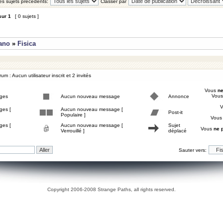
les sujets précédents:
Classer par
sur
1
[ 0 sujets ]
iano
»
Fisica
um : Aucun utilisateur inscrit et 2 invités
Vous
ne
Vou
ges
Aucun nouveau message
Annonce
ges [
Aucun nouveau message [
Post-it
Populaire ]
Vou
ges [
Aucun nouveau message [
Sujet
Vous
ne 
Verrouillé ]
déplacé
Sauter vers:
Copyright 2006-2008 Strange Paths, all rights reserved.