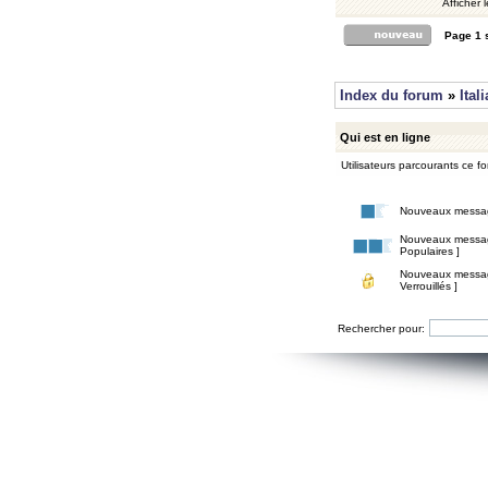
Afficher 
Page
1
Index du forum
»
Ital
Qui est en ligne
Utilisateurs parcourants ce for
Nouveaux messa
Nouveaux messa
Populaires ]
Nouveaux messa
Verrouillés ]
Rechercher pour: