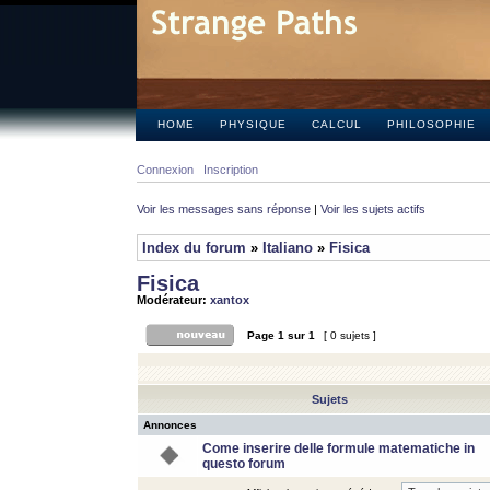
HOME
PHYSIQUE
CALCUL
PHILOSOPHIE
Connexion
Inscription
Voir les messages sans réponse
|
Voir les sujets actifs
Index du forum
»
Italiano
»
Fisica
Fisica
Modérateur:
xantox
Page
1
sur
1
[ 0 sujets ]
Sujets
Annonces
Come inserire delle formule matematiche in
questo forum