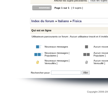
Afficher les sujets précédents:
Page
1
sur
1
[ 0 sujets ]
Index du forum
»
Italiano
»
Fisica
Qui est en ligne
Utilisateurs parcourants ce forum : Aucun utilisateur inscrit et 4 invité
Nouveaux messages
Aucun nouv
Nouveaux messages [
Aucun nouve
Populaires ]
Populaire ]
Nouveaux messages [
Aucun nouve
Verrouillés ]
Verrouillé ]
Rechercher pour:
Copyright 2006-200