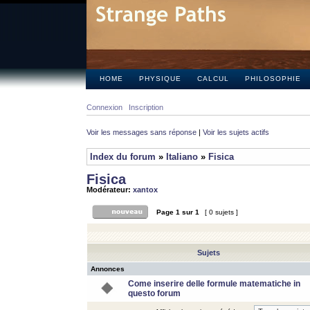
HOME
PHYSIQUE
CALCUL
PHILOSOPHIE
Connexion
Inscription
Voir les messages sans réponse
|
Voir les sujets actifs
Index du forum
»
Italiano
»
Fisica
Fisica
Modérateur:
xantox
Page
1
sur
1
[ 0 sujets ]
Sujets
Annonces
Come inserire delle formule matematiche in
questo forum