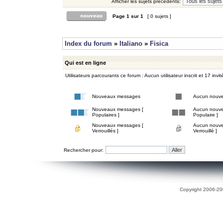
Afficher les sujets précédents:
Page
1
sur
1
[ 0 sujets ]
Index du forum
»
Italiano
»
Fisica
Qui est en ligne
Utilisateurs parcourants ce forum : Aucun utilisateur inscrit et 17 invit
Nouveaux messages
Aucun nouv
Nouveaux messages [
Aucun nouve
Populaires ]
Populaire ]
Nouveaux messages [
Aucun nouve
Verrouillés ]
Verrouillé ]
Rechercher pour:
Copyright 2006-200