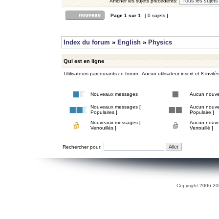
Afficher les sujets précédents:
Page
1
sur
1
[ 0 sujets ]
Index du forum
»
English
»
Physics
Qui est en ligne
Utilisateurs parcourants ce forum : Aucun utilisateur inscrit et 8 invité
Nouveaux messages
Aucun nouv
Nouveaux messages [
Aucun nouve
Populaires ]
Populaire ]
Nouveaux messages [
Aucun nouve
Verrouillés ]
Verrouillé ]
Rechercher pour:
Copyright 2006-200