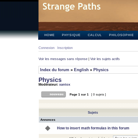
HOME
PHYSIQUE
CALCUL
PHILOSOPHIE
Connexion
Inscription
Voir les messages sans réponse
|
Voir les sujets actifs
Index du forum
»
English
»
Physics
Physics
Modérateur:
xantox
Page
1
sur
1
[ 0 sujets ]
Sujets
Annonces
How to insert math formulas in this forum