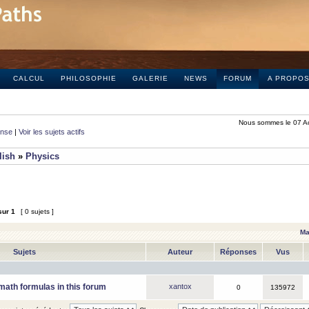
CALCUL
PHILOSOPHIE
GALERIE
NEWS
FORUM
A PROPO
Nous sommes le 07 A
onse
|
Voir les sujets actifs
lish
»
Physics
sur
1
[ 0 sujets ]
Ma
Sujets
Auteur
Réponses
Vus
math formulas in this forum
xantox
0
135972