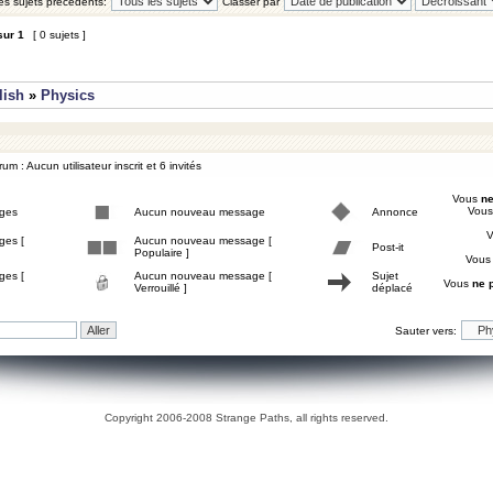
les sujets précédents:
Classer par
sur
1
[ 0 sujets ]
lish
»
Physics
um : Aucun utilisateur inscrit et 6 invités
Vous
ne
Vou
ges
Aucun nouveau message
Annonce
ges [
Aucun nouveau message [
Post-it
Populaire ]
Vou
ges [
Aucun nouveau message [
Sujet
Vous
ne 
Verrouillé ]
déplacé
Sauter vers:
Copyright 2006-2008 Strange Paths, all rights reserved.