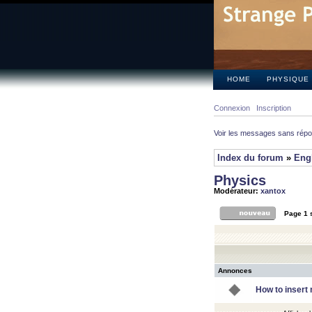
HOME
PHYSIQUE
Connexion
Inscription
Voir les messages sans rép
Index du forum
»
Eng
Physics
Modérateur:
xantox
Page
1
Annonces
How to insert 