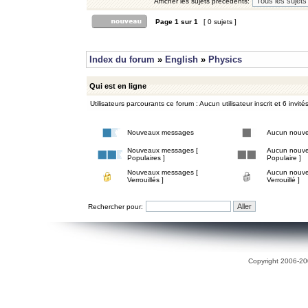
Afficher les sujets précédents:
Page
1
sur
1
[ 0 sujets ]
Index du forum
»
English
»
Physics
Qui est en ligne
Utilisateurs parcourants ce forum : Aucun utilisateur inscrit et 6 invité
Nouveaux messages
Aucun nouv
Nouveaux messages [
Aucun nouve
Populaires ]
Populaire ]
Nouveaux messages [
Aucun nouve
Verrouillés ]
Verrouillé ]
Rechercher pour:
Copyright 2006-200