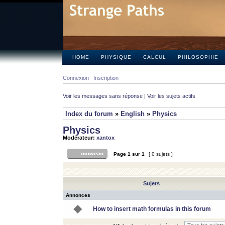
HOME
PHYSIQUE
CALCUL
PHILOSOPHIE
Connexion
Inscription
Voir les messages sans réponse
|
Voir les sujets actifs
Index du forum
»
English
»
Physics
Physics
Modérateur:
xantox
Page
1
sur
1
[ 0 sujets ]
Sujets
Annonces
How to insert math formulas in this forum