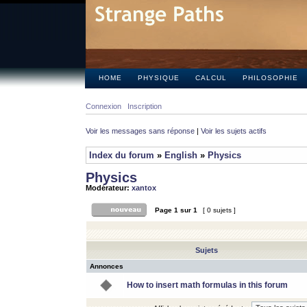
HOME
PHYSIQUE
CALCUL
PHILOSOPHIE
Connexion
Inscription
Voir les messages sans réponse
|
Voir les sujets actifs
Index du forum
»
English
»
Physics
Physics
Modérateur:
xantox
Page
1
sur
1
[ 0 sujets ]
Sujets
Annonces
How to insert math formulas in this forum