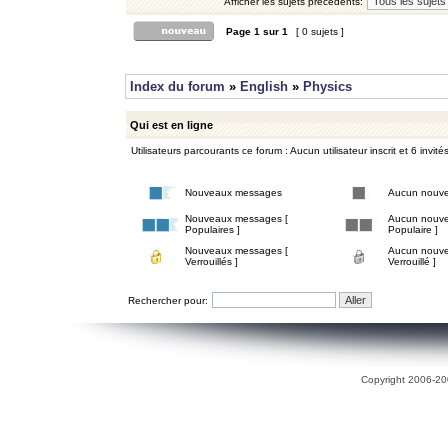
Afficher les sujets précédents:
Page
1
sur
1
[ 0 sujets ]
Index du forum
»
English
»
Physics
Qui est en ligne
Utilisateurs parcourants ce forum : Aucun utilisateur inscrit et 6 invité
Nouveaux messages
Aucun nouv
Nouveaux messages [
Aucun nouve
Populaires ]
Populaire ]
Nouveaux messages [
Aucun nouve
Verrouillés ]
Verrouillé ]
Rechercher pour:
Copyright 2006-200