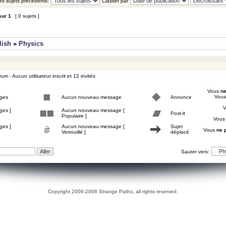
les sujets précédents:
Classer par
sur
1
[ 0 sujets ]
lish
»
Physics
um : Aucun utilisateur inscrit et 12 invités
Vous
ne
Vou
ges
Aucun nouveau message
Annonce
ges [
Aucun nouveau message [
Post-it
Populaire ]
Vou
ges [
Aucun nouveau message [
Sujet
Vous
ne 
Verrouillé ]
déplacé
Sauter vers:
Copyright 2006-2008 Strange Paths, all rights reserved.