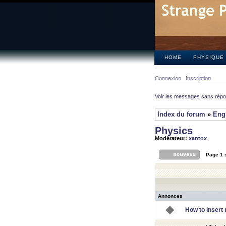
HOME
PHYSIQUE
Connexion
Inscription
Voir les messages sans rép
Index du forum
»
Eng
Physics
Modérateur:
xantox
Page
1
Annonces
How to insert 