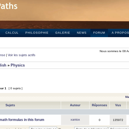
CALCUL
PHILOSOPHIE
GALERIE
NEWS
FORUM
A PROPO
Nous sommes le 08 A
onse
|
Voir les sujets actifs
lish
»
Physics
sur
1
[ 0 sujets ]
Ma
Sujets
Auteur
Réponses
Vus
math formulas in this forum
xantox
0
135972