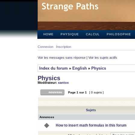
HOME
PHYSIQUE
CALCUL
PHILOSOPHIE
Connexion
Inscription
Voir les messages sans réponse
|
Voir les sujets actifs
Index du forum
»
English
»
Physics
Physics
Modérateur:
xantox
Page
1
sur
1
[ 0 sujets ]
Sujets
Annonces
How to insert math formulas in this forum