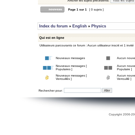
Afficher les sujets précédents:
Page
1
sur
1
[ 0 sujets ]
Index du forum
»
English
»
Physics
Qui est en ligne
Utilisateurs parcourants ce forum : Aucun utilisateur inscrit et 1 invité
Nouveaux messages
Aucun nouv
Nouveaux messages [
Aucun nouve
Populaires ]
Populaire ]
Nouveaux messages [
Aucun nouve
Verrouillés ]
Verrouillé ]
Rechercher pour:
Copyright 2006-200